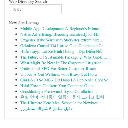
Web Directory Search
New Site Listings
Mobile App Development: A Beginner's Primer
Native Advertising: Blending seamlessly for H...
Sexgeiles Babe Wird vom Stiefvater extrem hart ...
Geladeira Consul 334 Litros: Guia Completo e Co...
Huấn Luyện Lái Xe Bình Dương – Địa Điểm Nổ...
The Future Of Sustainable Packaging: Why Gable ...
What Might Be Next In The Corporate Litigation ...
Professional SEO For Better Customer Reach
Unlock A Gut Wellness with Bravo Gut Flora
Cầu Lô 10 Số MB - Dự Đoán Lô Đẹp Nhất: Chốt Số ...
Halal Frozen Chicken: Your Complete Guide
Considering a Pre-owned Toyota Corolla in t...
온빛 안마 석남동의 일등의 휴식 그리고 힐링
The Ultimate Keto Meal Schedule for Newbies
دليل شامل لاشتراك سمارترز