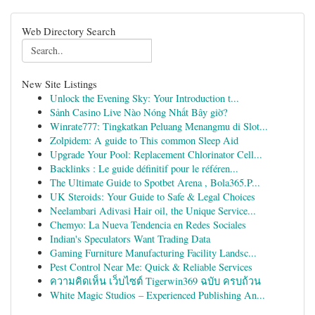
Web Directory Search
New Site Listings
Unlock the Evening Sky: Your Introduction t...
Sảnh Casino Live Nào Nóng Nhất Bây giờ?
Winrate777: Tingkatkan Peluang Menangmu di Slot...
Zolpidem: A guide to This common Sleep Aid
Upgrade Your Pool: Replacement Chlorinator Cell...
Backlinks : Le guide définitif pour le référen...
The Ultimate Guide to Spotbet Arena , Bola365.P...
UK Steroids: Your Guide to Safe & Legal Choices
Neelambari Adivasi Hair oil, the Unique Service...
Chemyo: La Nueva Tendencia en Redes Sociales
Indian's Speculators Want Trading Data
Gaming Furniture Manufacturing Facility Landsc...
Pest Control Near Me: Quick & Reliable Services
ความคิดเห็น เว็บไซต์ Tigerwin369 ฉบับ ครบถ้วน
White Magic Studios – Experienced Publishing An...