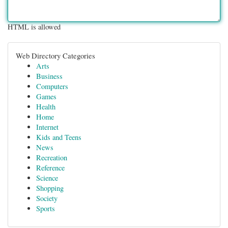
HTML is allowed
Web Directory Categories
Arts
Business
Computers
Games
Health
Home
Internet
Kids and Teens
News
Recreation
Reference
Science
Shopping
Society
Sports