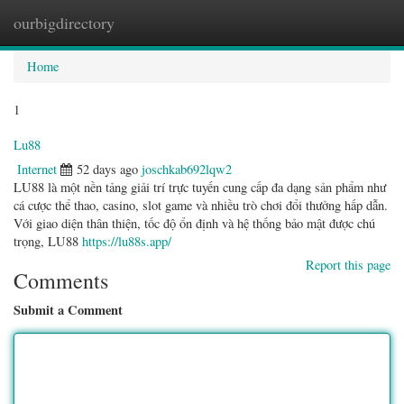
ourbigdirectory
Togg
navig
Home
1
Lu88
Internet
52 days ago
joschkab692lqw2
LU88 là một nền tảng giải trí trực tuyến cung cấp đa dạng sản phẩm như
cá cược thể thao, casino, slot game và nhiều trò chơi đổi thưởng hấp dẫn.
Với giao diện thân thiện, tốc độ ổn định và hệ thống bảo mật được chú
trọng, LU88
https://lu88s.app/
Report this page
Comments
Submit a Comment