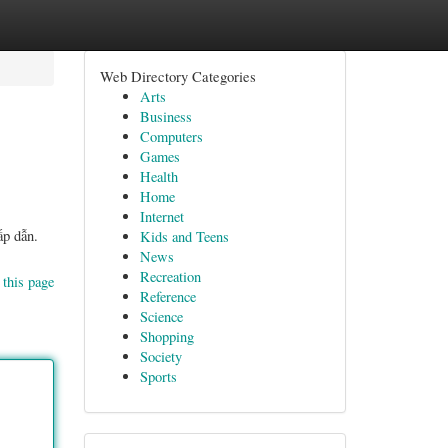
Web Directory Categories
Arts
Business
Computers
Games
Health
Home
Internet
ấp dẫn.
Kids and Teens
News
Recreation
 this page
Reference
Science
Shopping
Society
Sports