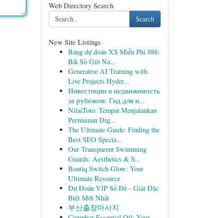
Web Directory Search
Search
New Site Listings
Bảng dự đoán XS Miễn Phí 888:
Bắt Số Giờ Na...
Generative AI Training with
Live Projects Hyder...
Инвестиции в недвижимость
за рубежом: Гид для н...
NilaiToto: Tempat Menjalankan
Permainan Dig...
The Ultimate Guide: Finding the
Best SEO Specia...
Our Transparent Swimming
Guards: Aesthetics & S...
Boutiq Switch Glow: Your
Ultimate Resource
Dự Đoán VIP Số Đề - Giải Đặc
Biệt Mới Nhất
부산출장마사지
Camphor Essential Oil: Your