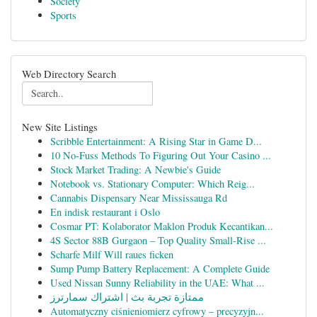
Society
Sports
Web Directory Search
New Site Listings
Scribble Entertainment: A Rising Star in Game D...
10 No-Fuss Methods To Figuring Out Your Casino ...
Stock Market Trading: A Newbie's Guide
Notebook vs. Stationary Computer: Which Reig...
Cannabis Dispensary Near Mississauga Rd
En indisk restaurant i Oslo
Cosmar PT: Kolaborator Maklon Produk Kecantikan...
4S Sector 88B Gurgaon – Top Quality Small-Rise ...
Scharfe Milf Will raues ficken
Sump Pump Battery Replacement: A Complete Guide
Used Nissan Sunny Reliability in the UAE: What ...
ممتازة تجربة بث | اشتراك سمارترز
Automatyczny ciśnieniomierz cyfrowy – precyzyjn...