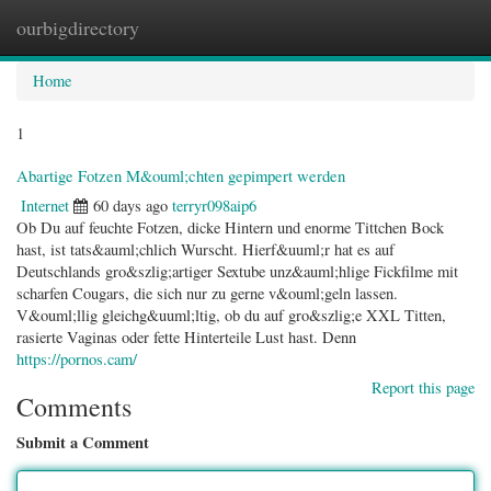
ourbigdirectory
Togg
navig
Home
1
Abartige Fotzen M&ouml;chten gepimpert werden
Internet
60 days ago
terryr098aip6
Ob Du auf feuchte Fotzen, dicke Hintern und enorme Tittchen Bock
hast, ist tats&auml;chlich Wurscht. Hierf&uuml;r hat es auf
Deutschlands gro&szlig;artiger Sextube unz&auml;hlige Fickfilme mit
scharfen Cougars, die sich nur zu gerne v&ouml;geln lassen.
V&ouml;llig gleichg&uuml;ltig, ob du auf gro&szlig;e XXL Titten,
rasierte Vaginas oder fette Hinterteile Lust hast. Denn
https://pornos.cam/
Report this page
Comments
Submit a Comment