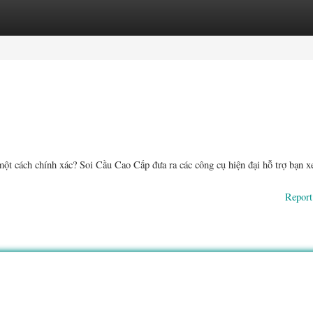
ories
Register
Login
ột cách chính xác? Soi Cầu Cao Cấp đưa ra các công cụ hiện đại hỗ trợ bạn x
Report