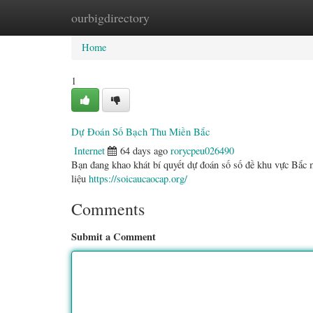
ourbigdirectory
Home
New Site Listings
Add Site
Categ
Home
1
Dự Đoán Số Bạch Thu Miền Bắc
Internet
64 days ago
rorycpeu026490
Bạn đang khao khát bí quyết dự đoán số số đề khu vực Bắc m
liệu
https://soicaucaocap.org/
Comments
Submit a Comment