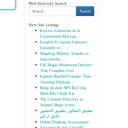
Web Directory Search
Search
New Site Listings
Recetas Auténticas de la
Gastronomía Mexican...
İstanbul Ev taşıma Nakliyesi :
Güvenilir ve...
Handling Military Transfer to
Jacksonville, ...
UK Magic Mushroom Delivery:
Your Complete Over...
Explore BuySellVoucher: Your
Amazing Marketp...
Bảng dự đoán MN Ba Càng
Miền Bắc Chính Xác
The Ultimate Directory to
Animal Shops in this ...
تطبيق المعاون تطبيق الحضور
كامل لـ الم...
Online Platform Assessments
Versauter Bi-Sex Clip Mit