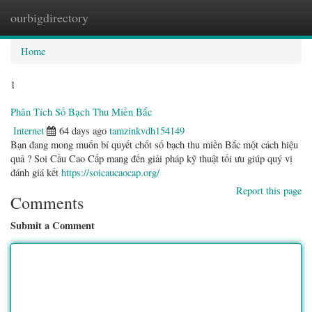
ourbigdirectory
Togg
navig
Home
1
Phân Tích Số Bạch Thu Miền Bắc
Internet
64 days ago
tamzinkvdh154149
Bạn đang mong muốn bí quyết chốt số bạch thu miền Bắc một cách hiệu
quả ? Soi Cầu Cao Cấp mang đến giải pháp kỹ thuật tối ưu giúp quý vị
đánh giá kết
https://soicaucaocap.org/
Report this page
Comments
Submit a Comment