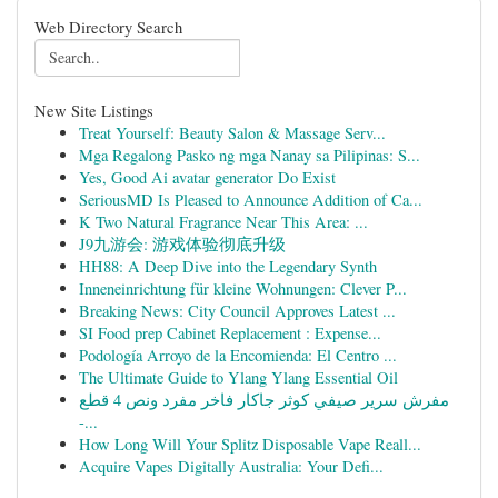
Web Directory Search
New Site Listings
Treat Yourself: Beauty Salon & Massage Serv...
Mga Regalong Pasko ng mga Nanay sa Pilipinas: S...
Yes, Good Ai avatar generator Do Exist
SeriousMD Is Pleased to Announce Addition of Ca...
K Two Natural Fragrance Near This Area: ...
J9九游会: 游戏体验彻底升级
HH88: A Deep Dive into the Legendary Synth
Inneneinrichtung für kleine Wohnungen: Clever P...
Breaking News: City Council Approves Latest ...
SI Food prep Cabinet Replacement : Expense...
Podología Arroyo de la Encomienda: El Centro ...
The Ultimate Guide to Ylang Ylang Essential Oil
مفرش سرير صيفي كوثر جاكار فاخر مفرد ونص 4 قطع
-...
How Long Will Your Splitz Disposable Vape Reall...
Acquire Vapes Digitally Australia: Your Defi...