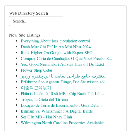
Web Directory Search
New Site Listings
Everything About loss circulation control
Danh Mục Chi Phí In Ấn Mới Nhất 2024
Rank Higher On Google with Expert SEO
Comprar Carta de Condução: O Que Você Precisa S...
Yes, Good Neelambari Adivasi Hair oil Do Exist
Flower Shop Cebu
دفترچه جامع طراحی سایت با این پلتفرم وردپر...
Erfahrene Seo Agentur Dinge, Die Sie wissen sol...
이중턱근육묶기
Phân tích dàn lô 10 số MB · Cặp Bạch Thủ Lô ...
Tropea, la Gioia del Tirreno
Locação de Torre de Escoramento : Guia Deta...
Bitmain vs. Whatsminer : A Digital Battle
Soi Cầu MB - Hai Nháy Đỉnh
Wilmington North Carolina Properties Available:...