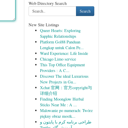
Web Directory Search
Search
New Site Listings
Queer Hearts: Exploring
Sapphic Relationships
Platform Gol88 Panduan
Lengkap untuk Calon Pe...
Ward Experience: Life Inside
Chicago Limo service
This Top Office Equipment
Providers : A C...
Discover The ideal Luxurious
New Projects in Gu...
Xchat 官网：官方copyright与
详细介绍
Finding Moonglow Herbal
Sticks Near Me : A ...
Malowanie po numerach: Twórz
piękny obraz mostk...
طراحی برنامه کرم با پایتون و
Turtle: آموزش گام ...