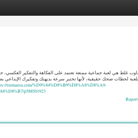
ories
Register
Login
جاوب غلط هي لعبة جماعية ممتعة تعتمد على الفكاهة والتفكير العكسي، حي
لعبة لحظات ضحك حقيقية، لأنها تختبر سرعة بديهتك وتفكيرك الإبداعي بطريق
tps://reemazsa.com/%D9%84%D8%B9%D8%A8%D8%A9-
%D8%B7/p588501923
Report