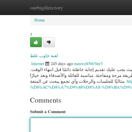
ourbigdirectory
Home
New Site Listings
Add Site
Categ
Home
1
لعبة جاوب غلط
Internet
245 days ago
maxwell5t63lnr3
ث يجب عليك تقديم إجابة خاطئة دائمًا قبل انتهاء الوقت
ة مرحة ومفاجئة. مناسبة للعائلة والأصدقاء وتعد خيارًا
مثاليًا للجلسات والرحلات وأي تجمع يبحث عن المتعة.
ht
%D8%AC%D8%A7%D9%88%D8%A8-%D8%BA%D9%84
Comments
Submit a Comment