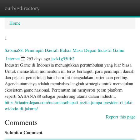
ourbigdirectory
Togg
navig
Home
1
Sabana88: Pemimpin Daerah Bahas Masa Depan Industri Game
Internet
263 days ago
jack1g55ifb2
Industri Game di Indonesia menunjukkan pertumbuhan yang luar biasa.
Untuk memastikan momentum ini terus berlanjut, para pemimpin daerah
dan pejabat pemerintah baru-baru ini mengadakan pertemuan penting.
Agenda utamanya adalah membahas langkah strategis untuk memajukan
ekosistem game nasional. Pertemuan ini menyoroti peran platform
seperti SABANA88 sebagai pendorong utama dalam industr...
https://riauterdepan.com/nusantara/bupati-rezita-jumpa-presiden-ri-joko-
widodo-di-jakarta/
Report this page
Comments
Submit a Comment