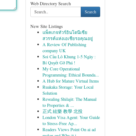
Web Directory Search
Search
New Site Listings
แพ็คเกจทัวร์อินโดนีเซีย
สวรรค์แห่งเอเชียรอคุณอยู่
A Review Of Publishing
company UK
Soi Cầu Lô Khung 1-5 Ngày :
Bí Quyết Gỡ Phá !
My Core Operational
Programming: Ethical Bounda...
A Hub for Mature Virtual Items
Ruakaka Storage: Your Local
Solution
Revealing Shilajit: The Manual
to Properties & ...
正式 絃樂 教學 北投
London Visa Agent: Your Guide
to Stress-Free Ap...
Readers Views Point On ai ad
maker and Why it i...