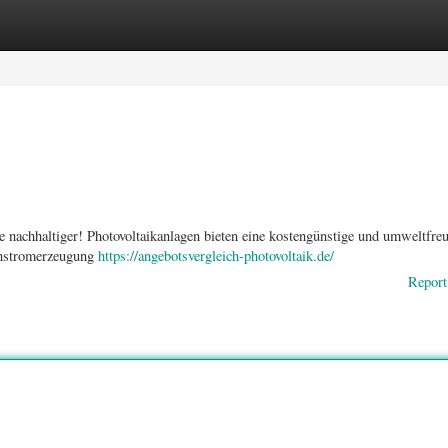
ories
Register
Login
 nachhaltiger! Photovoltaikanlagen bieten eine kostengünstige und umweltfre
genstromerzeugung
https://angebotsvergleich-photovoltaik.de/
Report