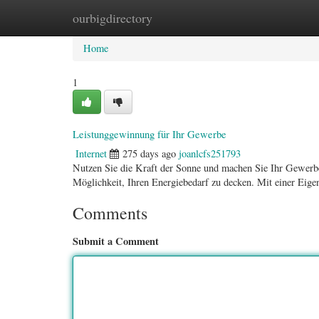
ourbigdirectory
Home
New Site Listings
Add Site
Categ
Home
1
Leistunggewinnung für Ihr Gewerbe
Internet
275 days ago
joanlcfs251793
Nutzen Sie die Kraft der Sonne und machen Sie Ihr Gewerbe
Möglichkeit, Ihren Energiebedarf zu decken. Mit einer Ei
Comments
Submit a Comment