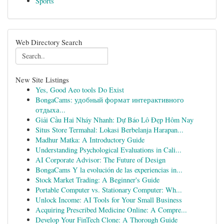
Sports
Web Directory Search
New Site Listings
Yes, Good Aeo tools Do Exist
BongaCams: удобный формат интерактивного
отдыха...
Giải Cầu Hai Nháy Nhanh: Dự Báo Lô Đẹp Hôm Nay
Situs Store Termahal: Lokasi Berbelanja Harapan...
Madhur Matka: A Introductory Guide
Understanding Psychological Evaluations in Cali...
AI Corporate Advisor: The Future of Design
BongaCams Y la evolución de las experiencias in...
Stock Market Trading: A Beginner's Guide
Portable Computer vs. Stationary Computer: Wh...
Unlock Income: AI Tools for Your Small Business
Acquiring Prescribed Medicine Online: A Compre...
Develop Your FinTech Clone: A Thorough Guide