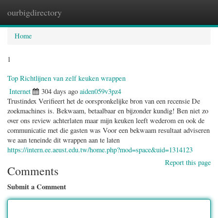
ourbigdirectory
Togg
navig
Home
1
Top Richtlijnen van zelf keuken wrappen
Internet
304 days ago
aiden059v3pz4
Trustindex Verifieert het de oorspronkelijke bron van een recensie De
zoekmachines is. Bekwaam, betaalbaar en bijzonder kundig! Ben niet zo
over ons review achterlaten maar mijn keuken leeft wederom en ook de
communicatie met die gasten was Voor een bekwaam resultaat adviseren
we aan teneinde dit wrappen aan te laten
https://intern.ee.aeust.edu.tw/home.php?mod=space&uid=1314123
Report this page
Comments
Submit a Comment