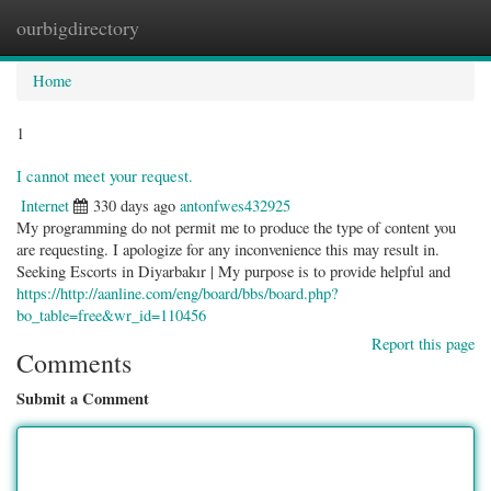
ourbigdirectory
Togg
navig
Home
1
I cannot meet your request.
Internet
330 days ago
antonfwes432925
My programming do not permit me to produce the type of content you
are requesting. I apologize for any inconvenience this may result in.
Seeking Escorts in Diyarbakır | My purpose is to provide helpful and
https://http://aanline.com/eng/board/bbs/board.php?
bo_table=free&wr_id=110456
Report this page
Comments
Submit a Comment