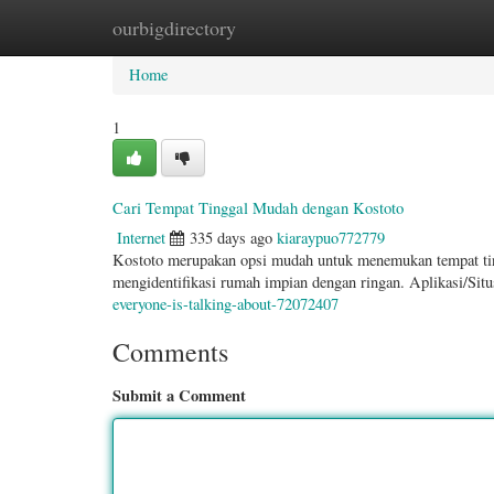
ourbigdirectory
Home
New Site Listings
Add Site
Categ
Home
1
Cari Tempat Tinggal Mudah dengan Kostoto
Internet
335 days ago
kiaraypuo772779
Kostoto merupakan opsi mudah untuk menemukan tempat tin
mengidentifikasi rumah impian dengan ringan. Aplikasi/Si
everyone-is-talking-about-72072407
Comments
Submit a Comment