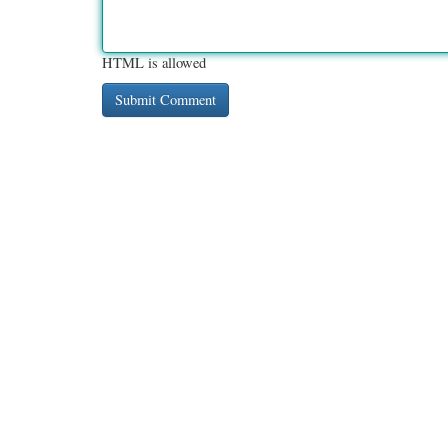
HTML is allowed