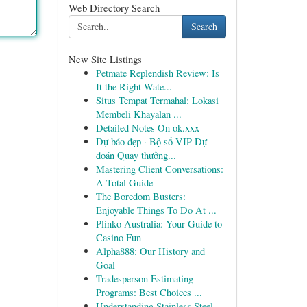
Web Directory Search
Search
New Site Listings
Petmate Replendish Review: Is
It the Right Wate...
Situs Tempat Termahal: Lokasi
Membeli Khayalan ...
Detailed Notes On ok.xxx
Dự báo đẹp · Bộ số VIP Dự
đoán Quay thưởng...
Mastering Client Conversations:
A Total Guide
The Boredom Busters:
Enjoyable Things To Do At ...
Plinko Australia: Your Guide to
Casino Fun
Alpha888: Our History and
Goal
Tradesperson Estimating
Programs: Best Choices ...
Understanding Stainless Steel