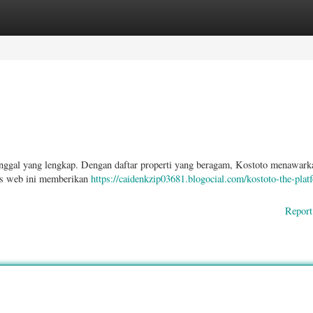
ories
Register
Login
ggal yang lengkap. Dengan daftar properti yang beragam, Kostoto menawar
tus web ini memberikan
https://caidenkzip03681.blogocial.com/kostoto-the-plat
Report