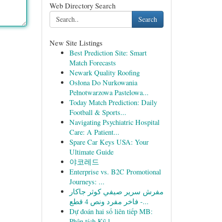
Web Directory Search
Search
New Site Listings
Best Prediction Site: Smart
Match Forecasts
Newark Quality Roofing
Osłona Do Nurkowania
Pełnotwarzowa Pastelowa...
Today Match Prediction: Daily
Football & Sports...
Navigating Psychiatric Hospital
Care: A Patient...
Spare Car Keys USA: Your
Ultimate Guide
야코레드
Enterprise vs. B2C Promotional
Journeys: ...
مفرش سرير صيفي كوثر جاكار
فاخر مفرد ونص 4 قطع -...
Dự đoán hai số liên tiếp MB:
Phân tích Kỹ l...