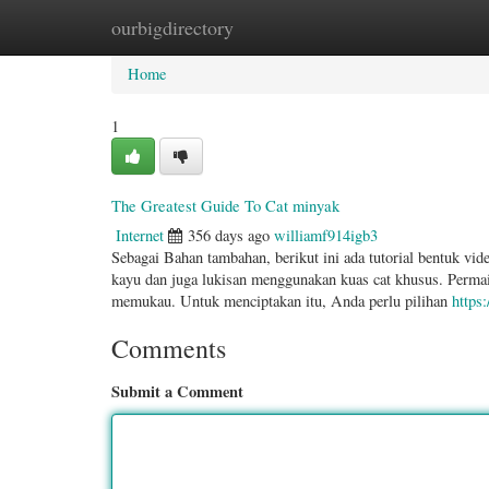
ourbigdirectory
Home
New Site Listings
Add Site
Categ
Home
1
The Greatest Guide To Cat minyak
Internet
356 days ago
williamf914igb3
Sebagai Bahan tambahan, berikut ini ada tutorial bentuk vi
kayu dan juga lukisan menggunakan kuas cat khusus. Permai
memukau. Untuk menciptakan itu, Anda perlu pilihan
https
Comments
Submit a Comment