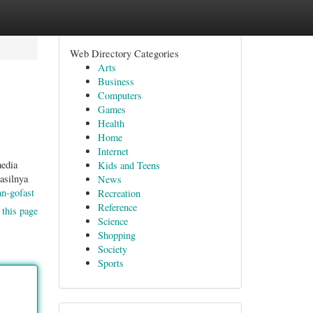
Web Directory Categories
Arts
Business
Computers
Games
Health
Home
Internet
media
Kids and Teens
asilnya
News
an-gofast
Recreation
Reference
 this page
Science
Shopping
Society
Sports