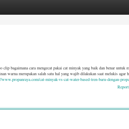
ories
Register
Login
deo clip bagaimana cara mengecat pakai cat minyak yang baik dan benar untuk 
nan warna merupakan salah satu hal yang wajib dilakukan saat melukis agar h
://www.propanraya.com/cat-minyak-vs-cat-water-based-tren-baru-dengan-prop
Report