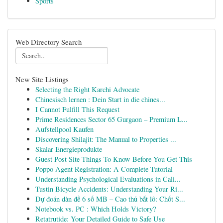
Sports
Web Directory Search
New Site Listings
Selecting the Right Karchi Advocate
Chinesisch lernen : Dein Start in die chines...
I Cannot Fulfill This Request
Prime Residences Sector 65 Gurgaon – Premium L...
Aufstellpool Kaufen
Discovering Shilajit: The Manual to Properties ...
Skalar Energieprodukte
Guest Post Site Things To Know Before You Get This
Poppo Agent Registration: A Complete Tutorial
Understanding Psychological Evaluations in Cali...
Tustin Bicycle Accidents: Understanding Your Ri...
Dự đoán dàn đề 6 số MB – Cao thủ bắt lô: Chốt S...
Notebook vs. PC : Which Holds Victory?
Retatrutide: Your Detailed Guide to Safe Use