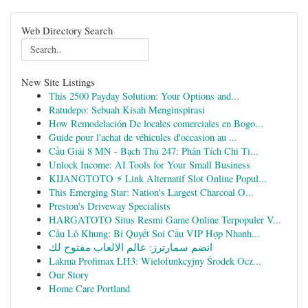
Web Directory Search
New Site Listings
This 2500 Payday Solution: Your Options and...
Ratudepo: Sebuah Kisah Menginspirasi
How Remodelación De locales comerciales en Bogo...
Guide pour l'achat de véhicules d'occasion au ...
Cầu Giải 8 MN - Bạch Thủ 247: Phân Tích Chi Ti...
Unlock Income: AI Tools for Your Small Business
KIJANGTOTO ⚡ Link Alternatif Slot Online Popul...
This Emerging Star: Nation's Largest Charcoal O...
Preston's Driveway Specialists
HARGATOTO Situs Resmi Game Online Terpopuler V...
Cầu Lô Khung: Bí Quyết Soi Cầu VIP Hợp Nhanh...
انضم سمارترز: عالم الالعاب مفتوح لك
Lakma Profimax LH3: Wielofunkcyjny Środek Ocz...
Our Story
Home Care Portland