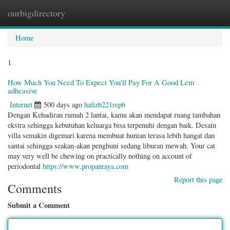
ourbigdirectory
Togg
navig
Home
1
How Much You Need To Expect You'll Pay For A Good Lem
adheasive
Internet
500 days ago
hafizb221rep6
Dengan Kehadiran rumah 2 lantai, kamu akan mendapat ruang tambahan
ekstra sehingga kebutuhan keluarga bisa terpenuhi dengan baik. Desain
villa semakin digemari karena membuat hunian terasa lebih hangat dan
santai sehingga seakan-akan penghuni sedang liburan mewah. Your cat
may very well be chewing on practically nothing on account of
periodontal
https://www.propanraya.com
Report this page
Comments
Submit a Comment