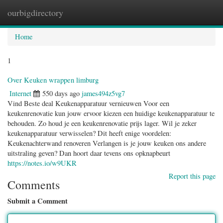
ourbigdirectory
Togg
navig
Home
1
Over Keuken wrappen limburg
Internet
550 days ago
james494z5vg7
Vind Beste deal Keukenapparatuur vernieuwen Voor een
keukenrenovatie kun jouw ervoor kiezen een huidige keukenapparatuur te
behouden. Zo houd je een keukenrenovatie prijs lager. Wil je zeker
keukenapparatuur verwisselen? Dit heeft enige voordelen:
Keukenachterwand renoveren Verlangen is je jouw keuken ons andere
uitstraling geven? Dan hoort daar tevens ons opknapbeurt
https://notes.io/w9UKR
Report this page
Comments
Submit a Comment