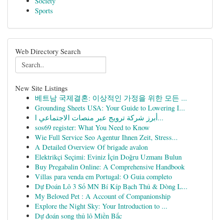
Society
Sports
Web Directory Search
New Site Listings
베트남 국제결혼: 이상적인 가정을 위한 모든 ...
Grounding Sheets USA: Your Guide to Lowering I...
أبرز شركة ترويج عبر منصات الاجتماعي ا...
sos69 register: What You Need to Know
Wie Full Service Seo Agentur Ihnen Zeit, Stress...
A Detailed Overview Of brigade avalon
Elektrikçi Seçimi: Eviniz İçin Doğru Uzmanı Bulun
Buy Pregabalin Online: A Comprehensive Handbook
Villas para venda em Portugal: O Guia completo
Dự Đoán Lô 3 Số MN Bí Kíp Bạch Thủ & Dòng L...
My Beloved Pet : A Account of Companionship
Explore the Night Sky: Your Introduction to ...
Dự đoán song thủ lô Miền Bắc