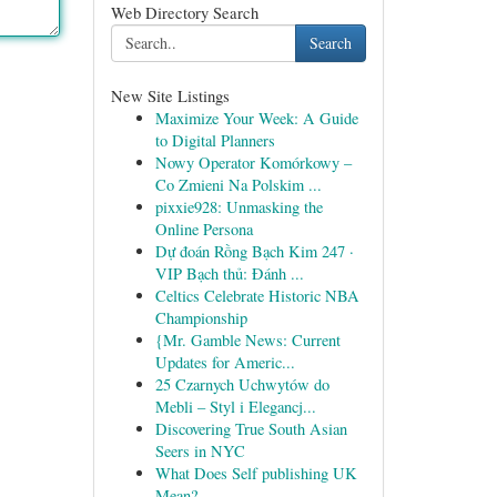
Web Directory Search
Search
New Site Listings
Maximize Your Week: A Guide
to Digital Planners
Nowy Operator Komórkowy –
Co Zmieni Na Polskim ...
pixxie928: Unmasking the
Online Persona
Dự đoán Rồng Bạch Kim 247 ·
VIP Bạch thủ: Đánh ...
Celtics Celebrate Historic NBA
Championship
{Mr. Gamble News: Current
Updates for Americ...
25 Czarnych Uchwytów do
Mebli – Styl i Elegancj...
Discovering True South Asian
Seers in NYC
What Does Self publishing UK
Mean?