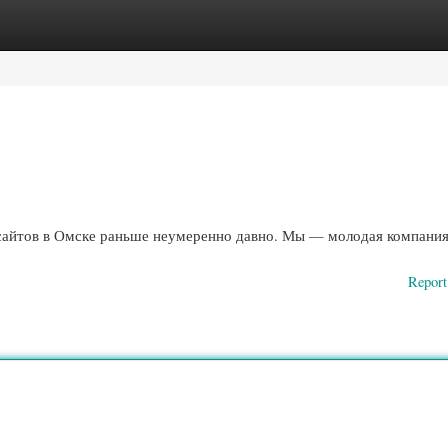
ories
Register
Login
сайтов в Омске раньше неумеренно давно. Мы — молодая компания
Report