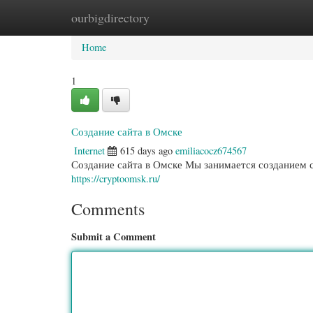
ourbigdirectory
Home
New Site Listings
Add Site
Categ
Home
1
Создание сайта в Омске
Internet
615 days ago
emiliacocz674567
Создание сайта в Омске Мы занимается созданием 
https://cryptoomsk.ru/
Comments
Submit a Comment