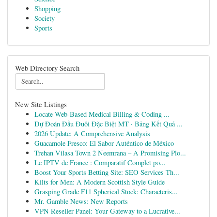
Shopping
Society
Sports
Web Directory Search
New Site Listings
Locate Web-Based Medical Billing & Coding ...
Dự Đoán Đầu Đuôi Đặc Biệt MT · Bảng Kết Quả ...
2026 Update: A Comprehensive Analysis
Guacamole Fresco: El Sabor Auténtico de México
Trehan Vilasa Town 2 Neemrana – A Promising Plo...
Le IPTV de France : Comparatif Complet po...
Boost Your Sports Betting Site: SEO Services Th...
Kilts for Men: A Modern Scottish Style Guide
Grasping Grade F11 Spherical Stock: Characteris...
Mr. Gamble News: New Reports
VPN Reseller Panel: Your Gateway to a Lucrative...