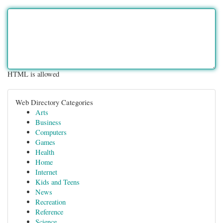
HTML is allowed
Web Directory Categories
Arts
Business
Computers
Games
Health
Home
Internet
Kids and Teens
News
Recreation
Reference
Science