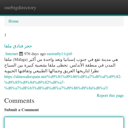
ourbigdirectory
Togg
navig
Home
1
حجز فنادق ملقا
Internet
976 days ago
easton0y11sjx0
ملقا (Málaga) هي مدينة تقع في جنوب إسبانيا وتعد واحدة من أكبر
المدن في منطقة الأندلس. تحظى ملقا بشعبية كبيرة بين السياح
نظرا لتاريخها العريق وجمالها الطبيعي وثقافتها الحيوية
https://almosaferspain.net/%d9%81%d9%86%d8%a7%d8%af%d9%82-
%d9%85%d9%84%d9%82%d8%a7-
%d8%a7%d8%b3%d8%a8%d8%a7%d9%86%d9%8a%d8%a7/
Report this page
Comments
Submit a Comment