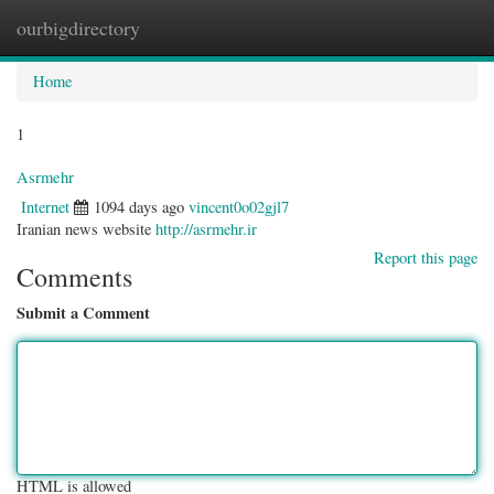
ourbigdirectory
Togg
navig
Home
1
Asrmehr
Internet
1094 days ago
vincent0o02gjl7
Iranian news website
http://asrmehr.ir
Report this page
Comments
Submit a Comment
HTML is allowed